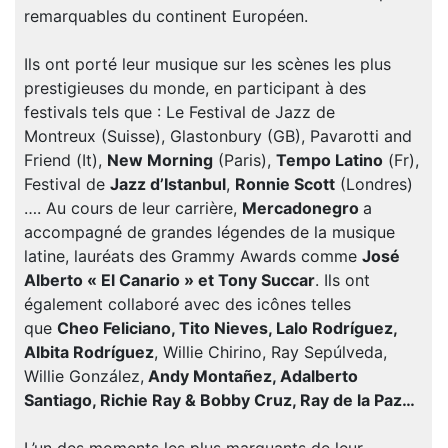
remarquables du continent Européen.
Ils ont porté leur musique sur les scènes les plus
prestigieuses du monde, en participant à des
festivals tels que : Le Festival de Jazz de
Montreux (Suisse), Glastonbury (GB), Pavarotti and
Friend (It),
New Morning
(Paris),
Tempo Latino
(Fr),
Festival de
Jazz d’Istanbul
,
Ronnie Scott
(Londres)
…. Au cours de leur carrière,
Mercadonegro
a
accompagné de grandes légendes de la musique
latine, lauréats des Grammy Awards comme
José
Alberto « El Canario » et Tony Succar
. Ils ont
également collaboré avec des icônes telles
que
Cheo Feliciano, Tito Nieves, Lalo Rodríguez,
Albita Rodríguez
, Willie Chirino, Ray Sepúlveda,
Willie González,
Andy Montañez, Adalberto
Santiago, Richie Ray & Bobby Cruz, Ray de la Paz…
L’un des moments les plus marquants de leur