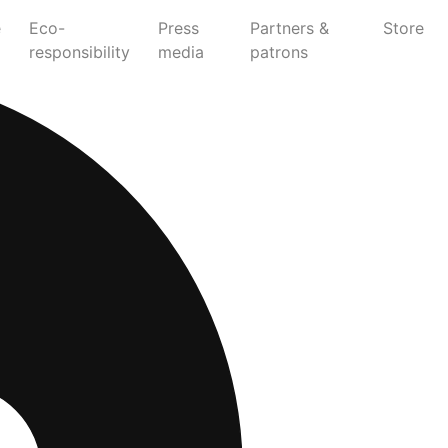
e
Eco-
Press
Partners &
Store
responsibility
media
patrons