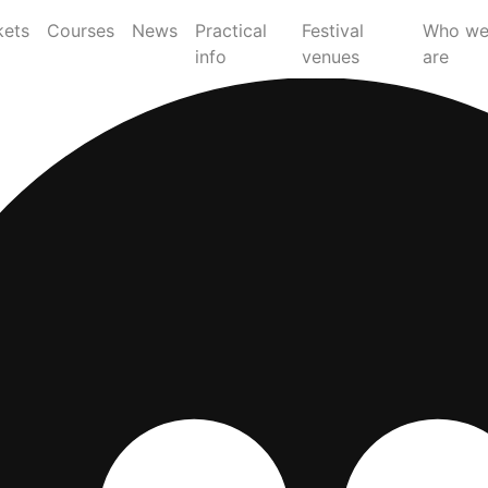
kets
Courses
News
Practical
Festival
Who w
info
venues
are