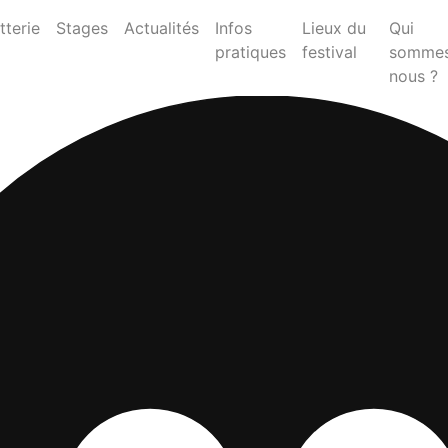
etterie
Stages
Actualités
Infos
Lieux du
Qui
pratiques
festival
somme
nous ?