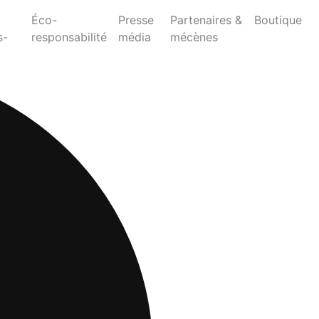
Éco-
Presse
Partenaires &
Boutique
s-
responsabilité
média
mécènes