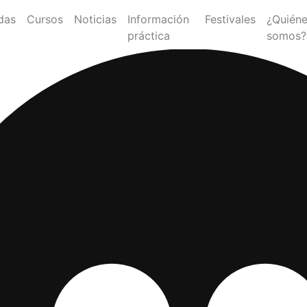
das
Cursos
Noticias
Información
Festivales
¿Quién
práctica
somos?