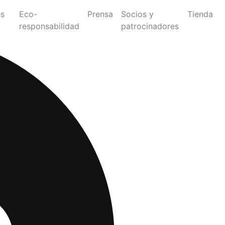
es
Eco-
Prensa
Socios y
Tienda
responsabilidad
patrocinadores