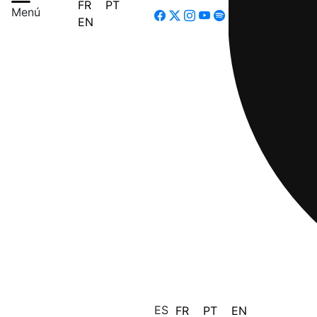
FR
PT
Menú
EN
ES
FR
PT
EN