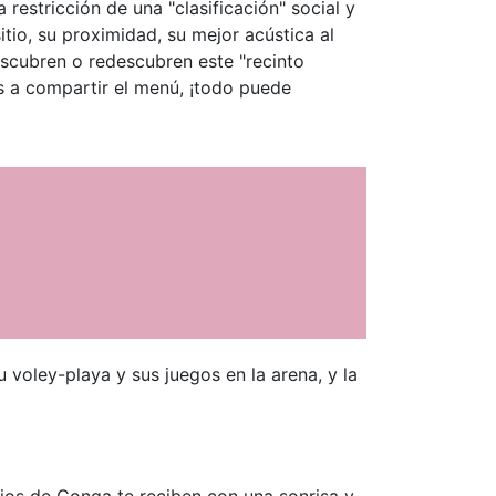
a restricción de una "clasificación" social y
itio, su proximidad, su mejor acústica al
escubren o redescubren este "recinto
os a compartir el menú, ¡todo puede
 voley-playa y sus juegos en la arena, y la
rios de Conga te reciben con una sonrisa y