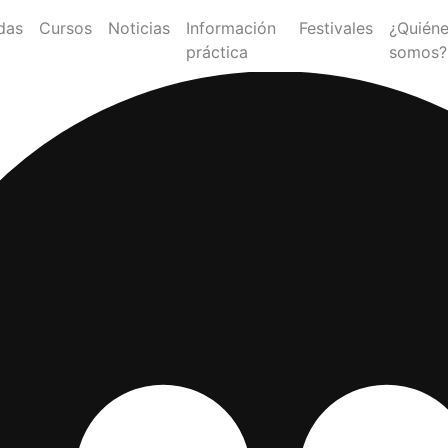
das
Cursos
Noticias
Información
Festivales
¿Quién
práctica
somos?