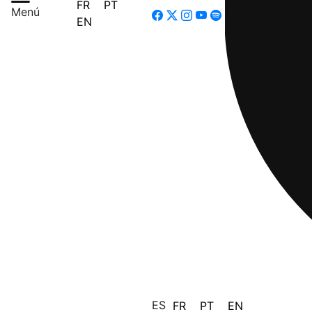
FR
PT
Menú
EN
ES
FR
PT
EN