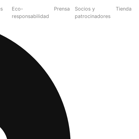
es
Eco-
Prensa
Socios y
Tienda
responsabilidad
patrocinadores